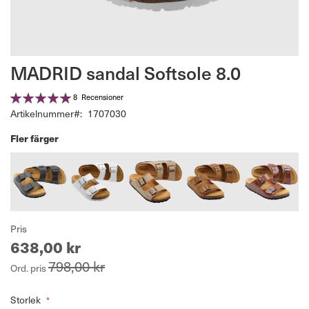
Hoppa
MADRID sandal Softsole 8.0
till
början
Betyg:
8
Recensioner
av
100%
Artikelnummer
1707030
bildgalleriet
Fler färger
Pris
638,00 kr
798,00 kr
Ord. pris
Storlek