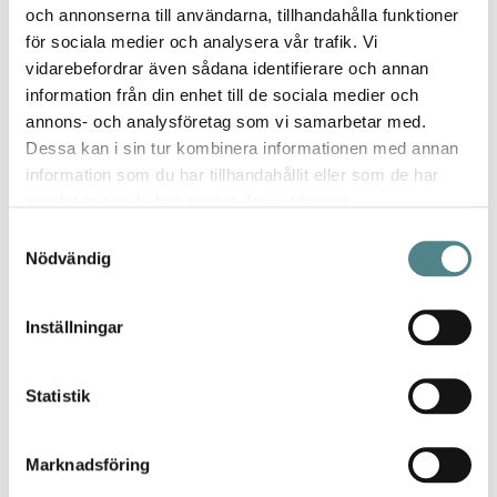
Bra & sköna skor!
och annonserna till användarna, tillhandahålla funktioner
för sociala medier och analysera vår trafik. Vi
Betyg *
vidarebefordrar även sådana identifierare och annan
100%
Supernöjd!
information från din enhet till de sociala medier och
annons- och analysföretag som vi samarbetar med.
Publicerat
Recenserad av
Tessan
2024-04-20
Dessa kan i sin tur kombinera informationen med annan
den
information som du har tillhandahållit eller som de har
Bästa skorna
samlat in när du har använt deras tjänster.
Samtyckesval
Betyg *
Nödvändig
100%
Jättesköna skor som gör underverk för ryggen o fötterna då man
jobbar inom tandvården. Brukar vanligtvis ha 37 men gick upp till
storlek 38 som passade perfekt. Rekommenderas varmt
Inställningar
Publicerat
Recenserad av
Alma
2023-10-06
den
Statistik
Fantastiska skor!
Betyg *
Marknadsföring
100%