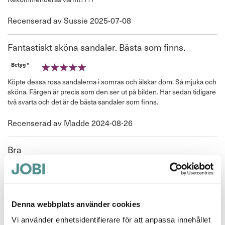
Publicerat
Recenserad av
Sussie
2025-07-08
den
Fantastiskt sköna sandaler. Bästa som finns.
Betyg *
100%
Köpte dessa rosa sandalerna i somras och älskar dom. Så mjuka och
sköna. Färgen är precis som den ser ut på bilden. Har sedan tidigare
två svarta och det är de bästa sandaler som finns.
Publicerat
Recenserad av
Madde
2024-08-26
den
Bra
Betyg *
100%
Mycket bra
Publicerat
Recenserad av
A M
2024-05-13
Denna webbplats använder cookies
den
Vi använder enhetsidentifierare för att anpassa innehållet