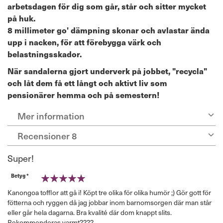
arbetsdagen för dig som går, står och sitter mycket
på huk.
8 millimeter go' dämpning skonar och avlastar ända
upp i nacken, för att förebygga värk och
belastningsskador.
När sandalerna gjort underverk på jobbet, "recycla"
och låt dem få ett långt och aktivt liv som
pensionärer hemma och på semestern!
Mer information
Recensioner
8
Super!
Betyg *
100%
Kanongoa tofflor att gå i! Köpt tre olika för olika humör ;) Gör gott för
fötterna och ryggen då jag jobbar inom barnomsorgen där man står
eller går hela dagarna. Bra kvalité där dom knappt slits.
Rekommenderas varmt????