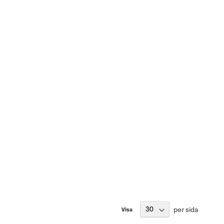
per sida
Visa