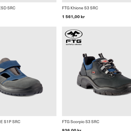
 ESD SRC
FTG Khione S3 SRC
1 561,00 kr
-E S1P SRC
FTG Scorpio S3 SRC
936,00 kr