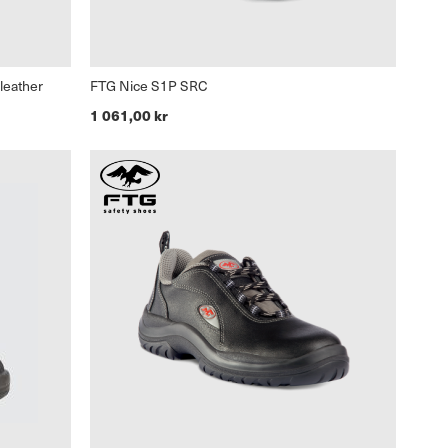
leather
FTG Nice S1P SRC
1 061,00 kr