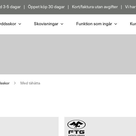
d 3-5 dagar
Öppet köp 30 dagar
Kort/faktura utan avgifter
Vi har
yddsskor
Skovisningar
Funktion som ingår
Kun
dsskor
Med tåhätta