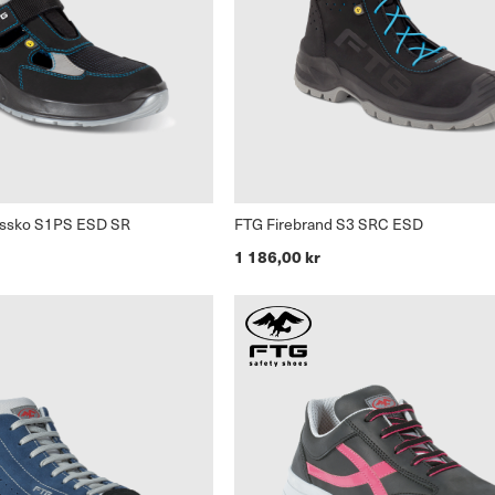
dssko S1PS ESD SR
FTG Firebrand S3 SRC ESD
1 186,00 kr