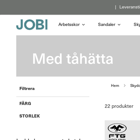
Hoppa
Leveransti
till
innehållet
Arbetsskor
Sandaler
Sk
Med tåhätta
Hem
Skyd
Filtrera
FÄRG
22
produkter
STORLEK