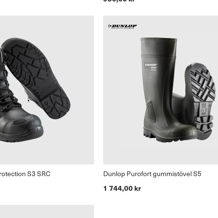
rotection S3 SRC
Dunlop Purofort gummistövel S5
1 744,00 kr