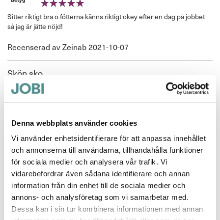
100%
Sitter riktigt bra o fötterna känns riktigt okey efter en dag på jobbet
så jag är jätte nöjd!
Publicerat
Recenserad av
Zeinab
2021-10-07
den
Skön sko
Betyg *
80%
Sitter riktigt bra o fötterna känns riktigt okey efter en dag på jobbet
så jag är jätte nojd!
Denna webbplats använder cookies
Publicerat
Recenserad av
Peter mattsson
2021-09-22
Vi använder enhetsidentifierare för att anpassa innehållet
den
och annonserna till användarna, tillhandahålla funktioner
Halkfri sko på klinker
för sociala medier och analysera vår trafik. Vi
vidarebefordrar även sådana identifierare och annan
Betyg *
information från din enhet till de sociala medier och
100%
Mycket skön sko när man jobbar i en verkstad o står länge, Även
annons- och analysföretag som vi samarbetar med.
halkfri på klinkergolv med vatten !!! :-)
Dessa kan i sin tur kombinera informationen med annan