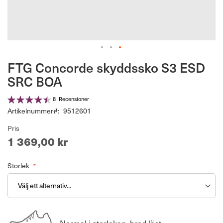
Hoppa
FTG Concorde skyddssko S3 ESD
till
SRC BOA
början
av
Betyg:
bildgalleriet
8
Recensioner
90%
Artikelnummer
9512601
Pris
1 369,00 kr
Storlek