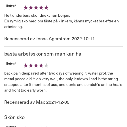
Betyg *
100%
Helt underbara skor direkt från början.
En rymlig sko med bra fäste på klinkers, känns mycket bra efter en
arbetsdag.
Publicerat
Recenserad av
Jonas Agerström
2022-10-11
den
bästa arbetsskor som man kan ha
Betyg *
80%
back pain despaired after two days of wearing it, water prof, the
metal peace did it job very well, the only letdown i had is the string
snapped after 9 months of use, and dents and scratch's on the heals
and front too early worn.
Publicerat
Recenserad av
Max
2021-12-05
den
Skön sko
Betyg *