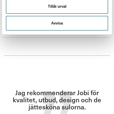
Tillåt urval
Betyg *
100%
Väldigt skön och rymlig sko. Dock stor i storlek, hade utan problem
kunnat ha en storlek under min normala.
Avvisa
Publicerat
Recenserad av
Maria
2018-04-05
den
Jag rekommenderar Jobi för
kvalitet, utbud, design och de
jättesköna sulorna.