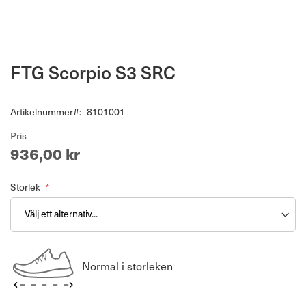
Hoppa
FTG Scorpio S3 SRC
till
början
av
Artikelnummer
8101001
bildgalleriet
Pris
936,00 kr
Storlek
Normal i storleken