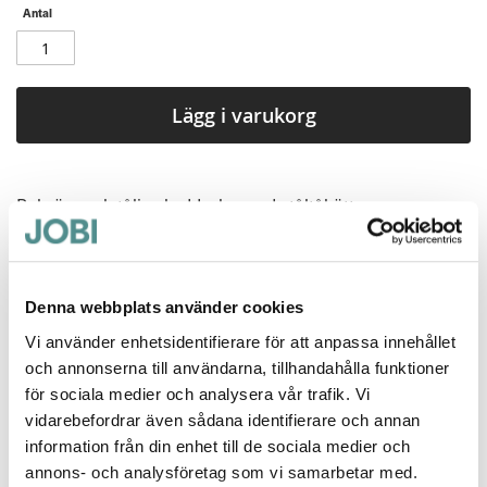
Antal
Lägg i varukorg
Bekväm och tålig skyddssko med ståltåhätta.
Pris exkl.moms: 748,80
Mer information
Denna webbplats använder cookies
Vi använder enhetsidentifierare för att anpassa innehållet
och annonserna till användarna, tillhandahålla funktioner
för sociala medier och analysera vår trafik. Vi
vidarebefordrar även sådana identifierare och annan
information från din enhet till de sociala medier och
Jag rekommenderar Jobi för
annons- och analysföretag som vi samarbetar med.