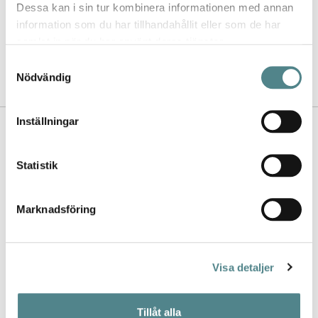
kvalitet, utbud, design och de
Dessa kan i sin tur kombinera informationen med annan
jättesköna sulorna.
information som du har tillhandahållit eller som de har
samlat in när du har använt deras tjänster.
- Lina
Samtyckesval
Nödvändig
Inställningar
Kontakta oss
Nyhetsbrev
Statistik
Köpvillkor
Marknadsföring
FAQ
Visa detaljer
Leverans och retur
Returfraktsedel
Tillåt alla