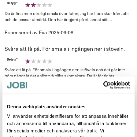
Betyg *
40%
De är fina men otroligt smala över foten, Jag har flera skor från Jobi
och de passar utmärkt. Den här är gjord på ett annat sätt…
Publicerat
Recenserad av
Eva
2025-09-08
den
Svåra att få på. För smala i ingången ner i stöveln.
Betyg *
20%
Svåra att få på. För smala i ingången ner i stöveln och det går inte
göra något åt det enligt två olika skomakare. De är för tighta,
feldimensionerade.
Jag har varken tjocka vrister eller högt fotvalv utan smala fötter men
får inte på dem . Hoppas Jobi har ett råd om hur man kan göra. De är
snygga så vill gärna kunna använda dem.
Denna webbplats använder cookies
Vi använder enhetsidentifierare för att anpassa innehållet
Hej Tilly,
och annonserna till användarna, tillhandahålla funktioner
modellen är lite svårare att komma i eftersom den saknar dragkedja.
Om den skulle vara mer öppen skulle den inte sitta på foten utan att
för sociala medier och analysera vår trafik. Vi
"glappa" i hälen när man går.