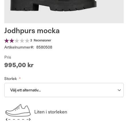
Hoppa
Jodhpurs mocka
till
början
Betyg:
3
Recensioner
av
40%
Artikelnummer
8580508
bildgalleriet
Pris
995,00 kr
Storlek
Liten i storleken