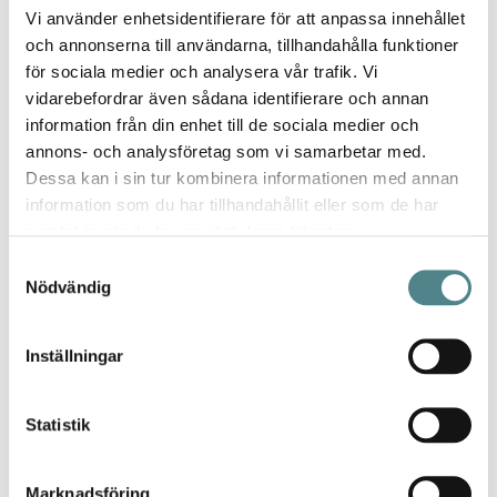
populära sula SoftSole 8.0
Vi använder enhetsidentifierare för att anpassa innehållet
Softsole 8.0 dämpar och avlastar för att skona kropp
och annonserna till användarna, tillhandahålla funktioner
och rygg under arbetsdagen, och är precis lika
för sociala medier och analysera vår trafik. Vi
behaglig på sommarvandringen.
vidarebefordrar även sådana identifierare och annan
Mer information
information från din enhet till de sociala medier och
annons- och analysföretag som vi samarbetar med.
Dessa kan i sin tur kombinera informationen med annan
information som du har tillhandahållit eller som de har
samlat in när du har använt deras tjänster.
Samtyckesval
Nödvändig
Jag rekommenderar Jobi för
kvalitet, utbud, design och de
Inställningar
jättesköna sulorna.
- Lina
Statistik
Marknadsföring