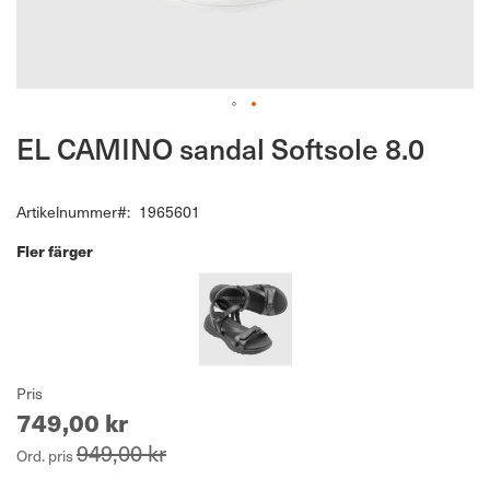
Hoppa
EL CAMINO sandal Softsole 8.0
till
början
av
Artikelnummer
1965601
bildgalleriet
Fler färger
Pris
749,00 kr
949,00 kr
Ord. pris