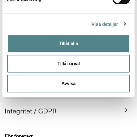
Kontakta oss
Nyhetsbrev
Visa detaljer
Köpvillkor
Tillåt alla
FAQ
Tillåt urval
Leverans och retur
Avvisa
Returfraktsedel
Integritet / GDPR
För företag: