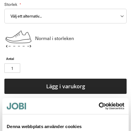
Storlek
Normal i storleken
Antal
Lägg i varukorg
Arbetssko? Hikingsandal? Fritidssandal? Du
väljer!
El Camino är en arbetssandal/sportsandal med
Denna webbplats använder cookies