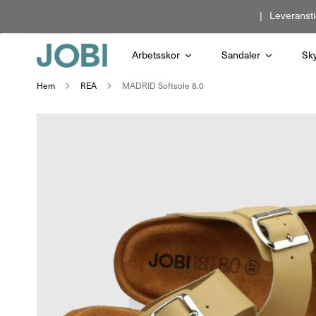
Hoppa
Leveransti
till
innehållet
Arbetsskor
Sandaler
Sk
Hem
REA
MADRID Softsole 8.0
Hoppa
till
slutet
av
bildgalleriet