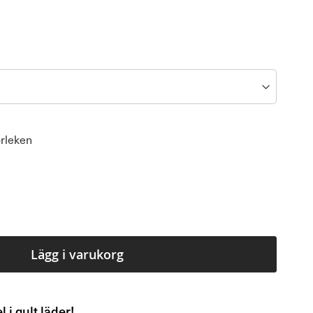
orleken
Lägg i varukorg
i gult läder!