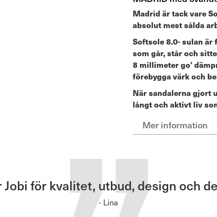
Madrid är tack vare S
absolut mest sålda ar
Softsole 8.0- sulan är
som går, står och sitt
8 millimeter go' dämpn
förebygga värk och be
När sandalerna gjort u
långt och aktivt liv 
Mer information
obi för kvalitet, utbud, design och de
- Lina