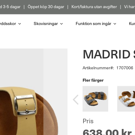
d 3-5 dagar
Öppet köp 30 dagar
Kort/faktura utan avgifter
Vi har
yddsskor
Skovisningar
Funktion som ingår
Kun
MADRID S
Artikelnummer
1707006
Fler färger
Pris
638,00 kr