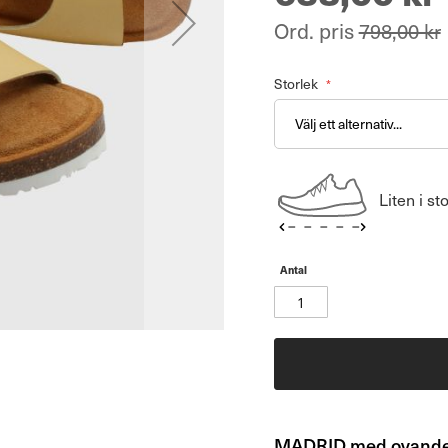
Ord. pris
798,00 kr
Storlek
Liten i st
Antal
MADRID med ovandel 