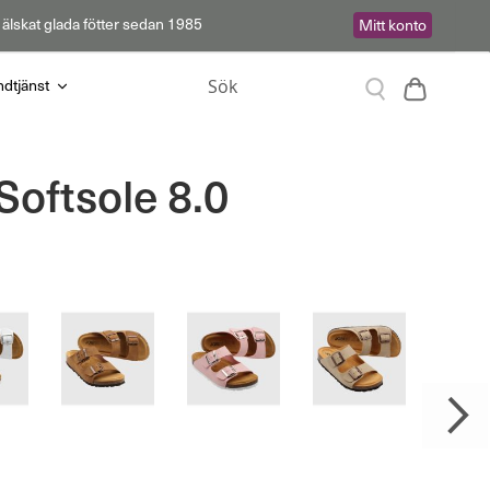
 älskat glada fötter sedan 1985
Mitt konto
Sök
Varukor
dtjänst
Sök
oftsole 8.0