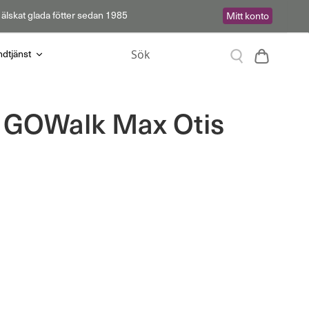
 älskat glada fötter sedan 1985
Mitt konto
Sök
Varukor
dtjänst
Sök
 GOWalk Max Otis