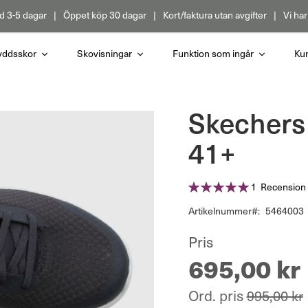
d 3-5 dagar
Öppet köp 30 dagar
Kort/faktura utan avgifter
Vi har
yddsskor
Skovisningar
Funktion som ingår
Kun
Skechers
41+
Betyg:
1
Recension
100%
Artikelnummer
5464003
Pris
695,00 kr
Ord. pris
995,00 kr