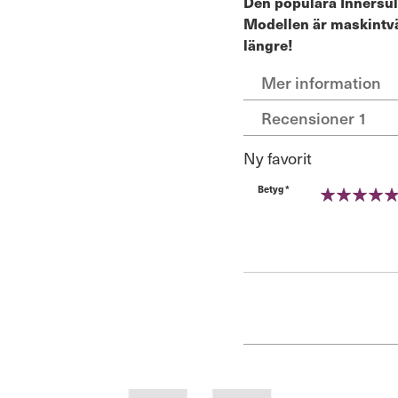
Den populära Innersu
Modellen är maskintvät
längre!
Mer information
Recensioner
1
Ny favorit
Betyg *
100%