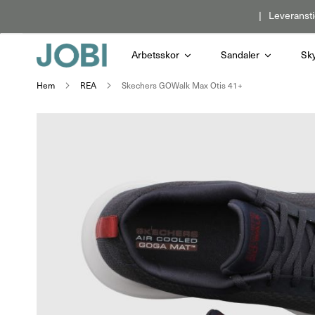
Hoppa
Leveransti
till
innehållet
Arbetsskor
Sandaler
Sk
Hem
REA
Skechers GOWalk Max Otis 41+
Hoppa
till
slutet
av
bildgalleriet