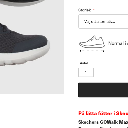
Storlek
Normal i 
Antal
På lätta fötter i Sk
Skechers GOWalk Max O