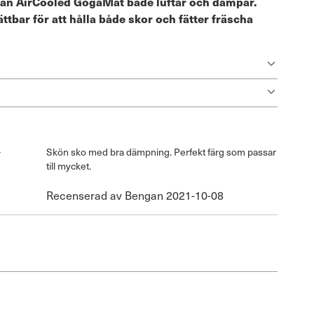
lan AirCooled GogaMat både luftar och dämpar.
tbar för att hålla både skor och fätter fräscha
Skön sko med bra dämpning. Perfekt färg som passar
till mycket.
Publicerat
Recenserad av
Bengan
2021-10-08
den