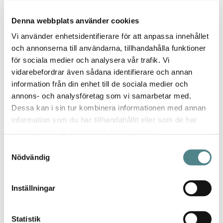
och isolerar mot kyla.
Läs mer!
Denna webbplats använder cookies
Mer information
Vi använder enhetsidentifierare för att anpassa innehållet
och annonserna till användarna, tillhandahålla funktioner
Recensioner
1
för sociala medier och analysera vår trafik. Vi
vidarebefordrar även sådana identifierare och annan
Tasnim
information från din enhet till de sociala medier och
Betyg *
annons- och analysföretag som vi samarbetar med.
100%
Dessa kan i sin tur kombinera informationen med annan
Tasnimjnidi65@gmail.com
information som du har tillhandahållit eller som de har
Publicerat
Recenserad av
Jnidi
2024-10-25
samlat in när du har använt deras tjänster.
den
Samtyckesval
Nödvändig
Inställningar
Statistik