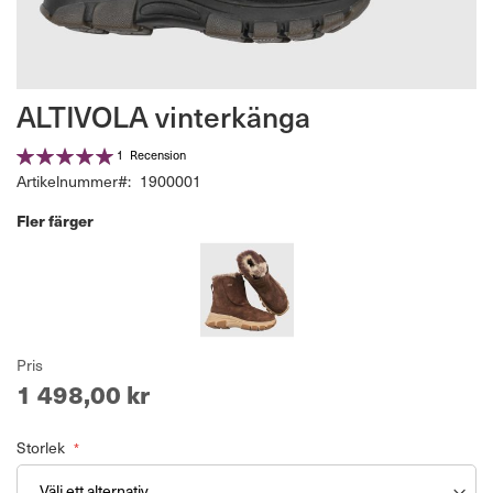
Hoppa
ALTIVOLA vinterkänga
till
början
Betyg:
1
Recension
av
100%
Artikelnummer
1900001
bildgalleriet
Fler färger
Pris
1 498,00 kr
Storlek