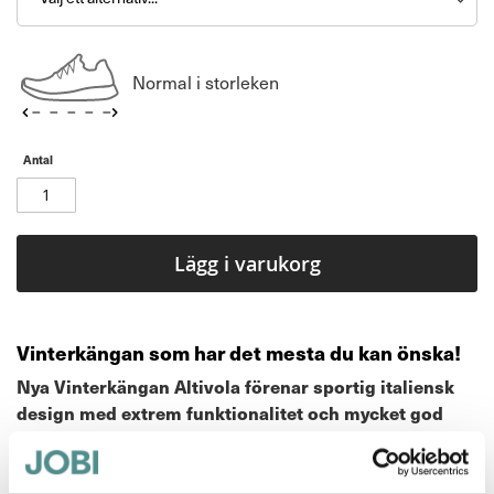
Normal i storleken
Antal
Lägg i varukorg
Vinterkängan som har det mesta du kan önska!
Nya Vinterkängan Altivola förenar sportig italiensk
design med extrem funktionalitet och mycket god
komfort.
De är lätta att kliva i och ur, håller fötterna torra och
den väldämpade innersulan skämmer bort dina fötter