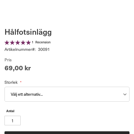
Hoppa
Hålfotsinlägg
till
början
Betyg:
1
Recension
av
100%
Artikelnummer
30091
bildgalleriet
Pris
69,00 kr
Storlek
Antal