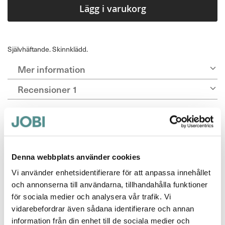
Lägg i varukorg
Självhäftande. Skinnklädd.
Mer information
Recensioner
1
Till sommarskor
Betyg *
100%
Superbra extra stöd för hålfoten att använda i sommarsandaletter,
sandaler etc!
Denna webbplats använder cookies
Vi använder enhetsidentifierare för att anpassa innehållet
Publicerat
Recenserad av
Kina Hagdalen
2020-09-09
och annonserna till användarna, tillhandahålla funktioner
den
för sociala medier och analysera vår trafik. Vi
vidarebefordrar även sådana identifierare och annan
information från din enhet till de sociala medier och