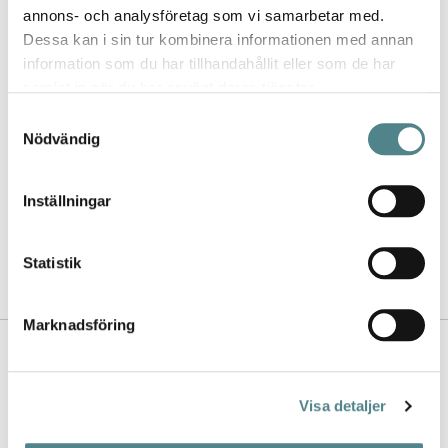
annons- och analysföretag som vi samarbetar med.
Dessa kan i sin tur kombinera informationen med annan
information som du har tillhandahållit eller som de har
samlat in när du har använt deras tjänster.
Samtyckesval
Nödvändig
Jag rekommenderar Jobi för
kvalitet, utbud, design och de
jättesköna sulorna.
Inställningar
- Lina
Statistik
Marknadsföring
Kontakta oss
Nyhetsbrev
Visa detaljer