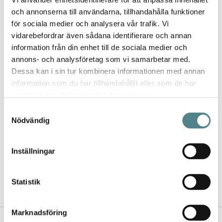
Publicerat
Recenserad av
Tor
2012-02-05
och annonserna till användarna, tillhandahålla funktioner
den
för sociala medier och analysera vår trafik. Vi
vidarebefordrar även sådana identifierare och annan
information från din enhet till de sociala medier och
annons- och analysföretag som vi samarbetar med.
Dessa kan i sin tur kombinera informationen med annan
information som du har tillhandahållit eller som de har
samlat in när du har använt deras tjänster.
Samtyckesval
Jag rekommenderar Jobi för
Nödvändig
kvalitet, utbud, design och de
jättesköna sulorna.
Inställningar
- Lina
Statistik
Marknadsföring