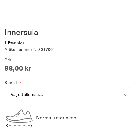
Hoppa
Innersula
till
början
1
Recension
av
Artikelnummer
2017001
bildgalleriet
Pris
98,00 kr
Storlek
Normal i storleken