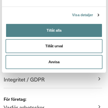
Kontakta oss
Nyhetsbrev
Visa detaljer
Köpvillkor
Tillåt alla
FAQ
Tillåt urval
Leverans och retur
Returfraktsedel
Avvisa
Integritet / GDPR
För företag:
Varför arbetsskor