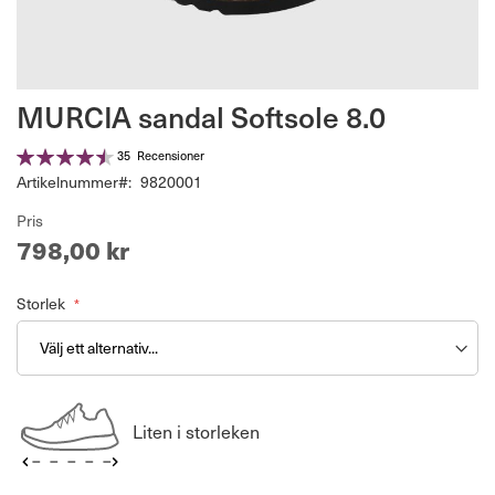
Hoppa
MURCIA sandal Softsole 8.0
till
början
Betyg:
35
Recensioner
av
91%
Artikelnummer
9820001
bildgalleriet
Pris
798,00 kr
Storlek
Liten i storleken