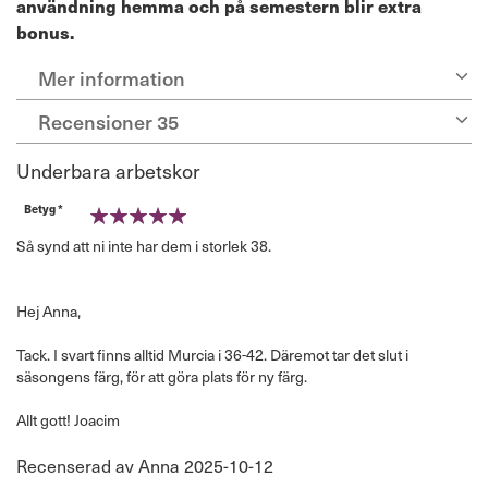
användning hemma och på semestern blir extra
bonus.
Mer information
Recensioner
35
Underbara arbetskor
Betyg *
100%
Så synd att ni inte har dem i storlek 38.
Hej Anna,
Tack. I svart finns alltid Murcia i 36-42. Däremot tar det slut i
säsongens färg, för att göra plats för ny färg.
Allt gott! Joacim
Publicerat
Recenserad av
Anna
2025-10-12