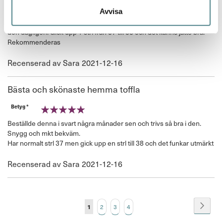
Betyg *
Avvisa
100%
Beställde denna i svart några månader sen och har sen dess använt
den dagligen. Gick upp 1 strl från 37 till 38 och det känns jätte bra.
Rekommenderas
Publicerat
Recenserad av
Sara
2021-12-16
den
Bästa och skönaste hemma toffla
Betyg *
100%
Beställde denna i svart några månader sen och trivs så bra i den.
Snygg och mkt bekväm.
Har normalt strl 37 men gick upp en strl till 38 och det funkar utmärkt
Publicerat
Recenserad av
Sara
2021-12-16
den
Page
Page
You're currently reading page
Page
Page
Page
Nästa
1
2
3
4