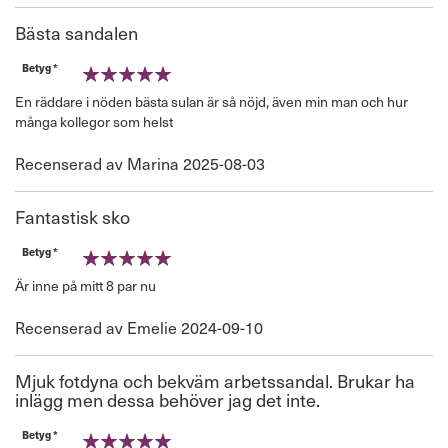
den
Bästa sandalen
Betyg *
100%
En räddare i nöden bästa sulan är så nöjd, även min man och hur
många kollegor som helst
Publicerat
Recenserad av
Marina
2025-08-03
den
Fantastisk sko
Betyg *
100%
Är inne på mitt 8 par nu
Publicerat
Recenserad av
Emelie
2024-09-10
den
Mjuk fotdyna och bekväm arbetssandal. Brukar ha
inlägg men dessa behöver jag det inte.
Betyg *