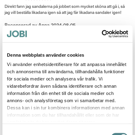
100%
Direkt fann jag sandalerna på jobbet som mycket sköna att gå i, så
jag vill beställa likadana igen så att jag får likadana sandaler igen!
Publicerat
Recenserad av
Anna
2024-08-05
den
Arbetsskor
Betyg *
Denna webbplats använder cookies
100%
1
Vi använder enhetsidentifierare för att anpassa innehållet
och annonserna till användarna, tillhandahålla funktioner
Publicerat
Recenserad av
Senait
2024-04-07
för sociala medier och analysera vår trafik. Vi
den
vidarebefordrar även sådana identifierare och annan
Senait Habte Tesfay
information från din enhet till de sociala medier och
annons- och analysföretag som vi samarbetar med.
Betyg *
100%
Dessa kan i sin tur kombinera informationen med annan
1
information som du har tillhandahållit eller som de har
samlat in när du har använt deras tjänster.
Publicerat
Recenserad av
Senait
2024-04-07
den
Samtyckesval