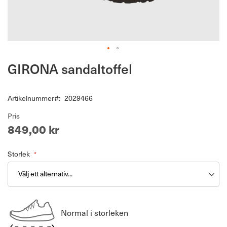
Hoppa
GIRONA sandaltoffel
till
början
av
Artikelnummer
2029466
bildgalleriet
Pris
849,00 kr
Storlek
Normal i storleken