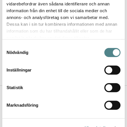
vidarebefordrar även sådana identifierare och annan
information från din enhet till de sociala medier och
annons- och analysföretag som vi samarbetar med.
Dessa kan i sin tur kombinera informationen med annan
information som du har tillhandahållit eller som de har
Jag rekommenderar Jobi för
samlat in när du har använt deras tjänster.
kvalitet, utbud, design och de
Samtyckesval
jättesköna sulorna.
Nödvändig
- Lina
Inställningar
Statistik
Kontakta oss
Nyhetsbrev
Marknadsföring
Köpvillkor