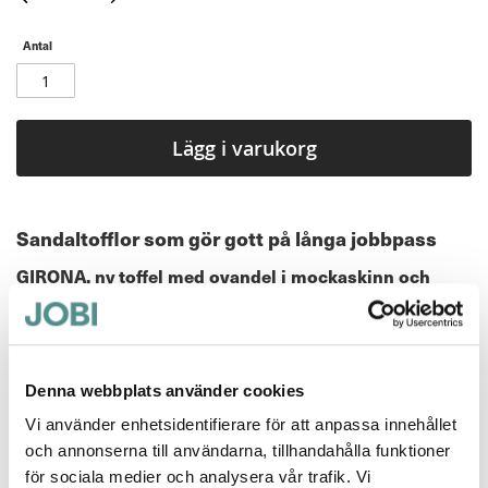
Antal
Lägg i varukorg
Sandaltofflor som gör gott på långa jobbpass
GIRONA, ny toffel med ovandel i mockaskinn och
SoftSole innersula.
Den dämpande innersulan gör gott på långa
arbetspass.
Täckt tå skyddar mer än en öppen sandal på jobbet
Denna webbplats använder cookies
och känns lite mer "ombonad" för fossingarna.
Vi använder enhetsidentifierare för att anpassa innehållet
Mer information
och annonserna till användarna, tillhandahålla funktioner
för sociala medier och analysera vår trafik. Vi