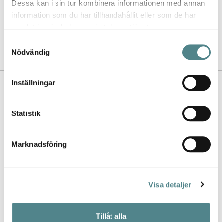
kvalitet, utbud, design och de
Dessa kan i sin tur kombinera informationen med annan
jättesköna sulorna.
information som du har tillhandahållit eller som de har
samlat in när du har använt deras tjänster.
- Lina
Samtyckesval
Nödvändig
Inställningar
Kontakta oss
Nyhetsbrev
Statistik
Köpvillkor
Marknadsföring
FAQ
Visa detaljer
Leverans och retur
Returfraktsedel
Tillåt alla