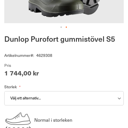
Hoppa
Dunlop Purofort gummistövel S5
till
början
av
Artikelnummer
4629308
bildgalleriet
Pris
1 744,00 kr
Storlek
Normal i storleken