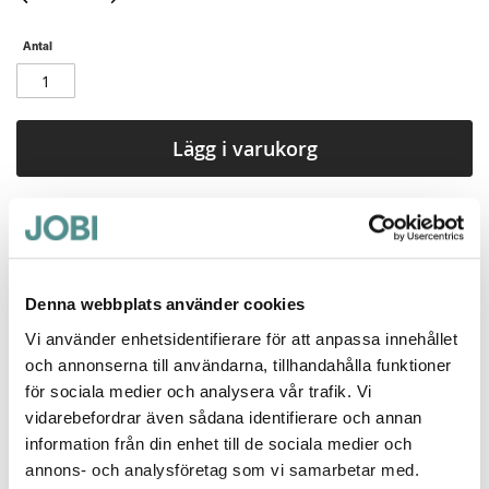
Antal
Lägg i varukorg
Gummistövel med tåhätta och spiktrampskydd, bekväm i alla väder.
Mer information
Denna webbplats använder cookies
Vi använder enhetsidentifierare för att anpassa innehållet
och annonserna till användarna, tillhandahålla funktioner
för sociala medier och analysera vår trafik. Vi
vidarebefordrar även sådana identifierare och annan
information från din enhet till de sociala medier och
Jag rekommenderar Jobi för
annons- och analysföretag som vi samarbetar med.