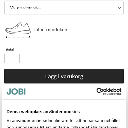
Liten i storleken
Antal
Lägg i varukorg
Maribor - clogs för krävande fötter och yrken
Nu i en ny färg, blommor på svart botten.
Denna webbplats använder cookies
Sköna arbetsskor för dig som jobbar inom t.ex. kök,
Vi använder enhetsidentifierare för att anpassa innehållet
vård och omsorg.
och annonserna till användarna, tillhandahålla funktioner