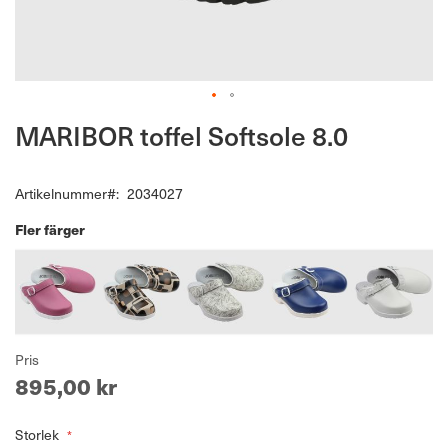
Hoppa
MARIBOR toffel Softsole 8.0
till
början
av
Artikelnummer
2034027
bildgalleriet
Fler färger
Pris
895,00 kr
Storlek