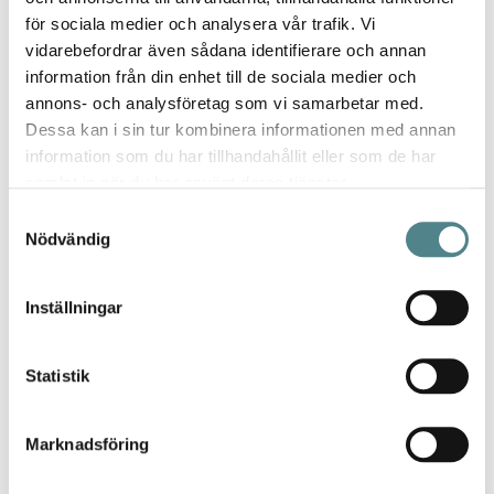
Dämpande minnessulan Softsole 8.0 avlastar och ger
för sociala medier och analysera vår trafik. Vi
energi över åt annat efter jobbet.
vidarebefordrar även sådana identifierare och annan
Ovandel i vattenavvisande skinn
information från din enhet till de sociala medier och
När du pensionerat clogsen som arbetsskor, passar
annons- och analysföretag som vi samarbetar med.
de utmärkt som hemmatofflor på fritiden.
Dessa kan i sin tur kombinera informationen med annan
Mer information
information som du har tillhandahållit eller som de har
samlat in när du har använt deras tjänster.
Samtyckesval
Nödvändig
Inställningar
Jag rekommenderar Jobi för
kvalitet, utbud, design och de
Statistik
jättesköna sulorna.
- Lina
Marknadsföring