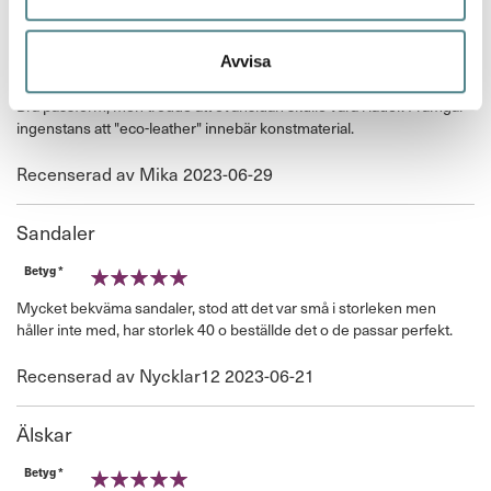
Ovansida i konstmaterial drar ner betyget
Avvisa
Betyg *
80%
Bra passform, men trodde att ovansidan skulle vara i läder. Framgår
ingenstans att "eco-leather" innebär konstmaterial.
Publicerat
Recenserad av
Mika
2023-06-29
den
Sandaler
Betyg *
100%
Mycket bekväma sandaler, stod att det var små i storleken men
håller inte med, har storlek 40 o beställde det o de passar perfekt.
Publicerat
Recenserad av
Nycklar12
2023-06-21
den
Älskar
Betyg *