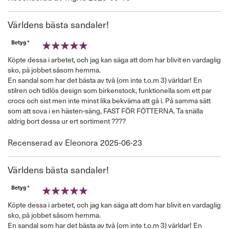
den
Världens bästa sandaler!
Betyg *
100%
Köpte dessa i arbetet, och jag kan säga att dom har blivit en vardaglig
sko, på jobbet såsom hemma.
En sandal som har det bästa av två (om inte t.o.m 3) världar! En
stilren och tidlös design som birkenstock, funktionella som ett par
crocs och sist men inte minst lika bekväma att gå i. På samma sätt
som att sova i en hästen-säng, FAST FÖR FÖTTERNA. Ta snälla
aldrig bort dessa ur ert sortiment ????
Publicerat
Recenserad av
Eleonora
2025-06-23
den
Världens bästa sandaler!
Betyg *
100%
Köpte dessa i arbetet, och jag kan säga att dom har blivit en vardaglig
sko, på jobbet såsom hemma.
En sandal som har det bästa av två (om inte t.o.m 3) världar! En