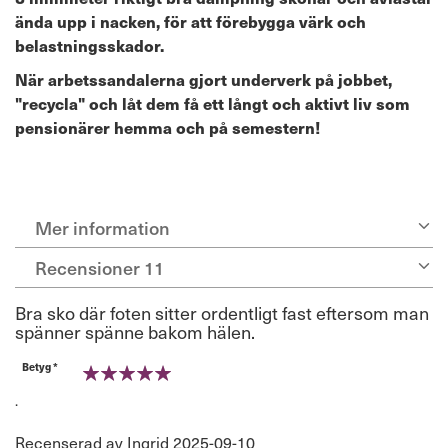
ända upp i nacken, för att förebygga värk och
belastningsskador.
När arbetssandalerna gjort underverk på jobbet,
"recycla" och låt dem få ett långt och aktivt liv som
pensionärer hemma och på semestern!
Mer information
Recensioner
11
Bra sko där foten sitter ordentligt fast eftersom man
spänner spänne bakom hälen.
Betyg *
100%
.
Publicerat
Recenserad av
Ingrid
2025-09-10