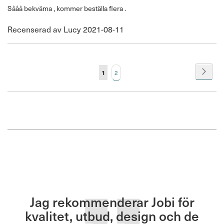
100%
Sååå bekväma , kommer beställa flera .
Publicerat
Recenserad av
Lucy
2021-08-11
den
Page
Page
You're currently reading page
Page
Nästa
1
2
Jag rekommenderar Jobi för
kvalitet, utbud, design och de