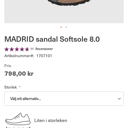
Hoppa
MADRID sandal Softsole 8.0
till
början
Betyg:
11
Recensioner
av
96%
Artikelnummer
1707101
bildgalleriet
Pris
798,00 kr
Storlek
Liten i storleken