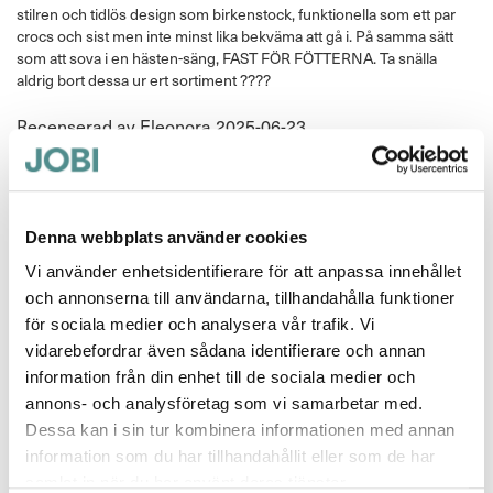
stilren och tidlös design som birkenstock, funktionella som ett par
crocs och sist men inte minst lika bekväma att gå i. På samma sätt
som att sova i en hästen-säng, FAST FÖR FÖTTERNA. Ta snälla
aldrig bort dessa ur ert sortiment ????
Publicerat
Recenserad av
Eleonora
2025-06-23
den
Gitteogbjarne@hotmail.com
Betyg *
Denna webbplats använder cookies
80%
Hvorfor sælger i ikke til Danmark
Vi använder enhetsidentifierare för att anpassa innehållet
och annonserna till användarna, tillhandahålla funktioner
Publicerat
Recenserad av
Gitte Thougaard
2025-06-08
för sociala medier och analysera vår trafik. Vi
den
vidarebefordrar även sådana identifierare och annan
Bästa skon!!
information från din enhet till de sociala medier och
annons- och analysföretag som vi samarbetar med.
Betyg *
100%
Dessa kan i sin tur kombinera informationen med annan
Så sköna att ha både på jobbet & hemma. Gick upp en storlek då
information som du har tillhandahållit eller som de har
bakremmen gör att foten trycks fram. Har även Madrid utan hälrem,
samlat in när du har använt deras tjänster.
där har jag min vanliga storlek. Går ej att jämföra komforten med t.ex