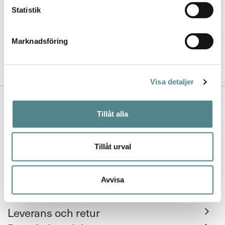
Jag rekommenderar Jobi för
Statistik
kvalitet, utbud, design och de
jättesköna sulorna.
Marknadsföring
- Lina
Visa detaljer
Kontakta oss
Tillåt alla
Nyhetsbrev
Tillåt urval
Köpvillkor
FAQ
Avvisa
Leverans och retur