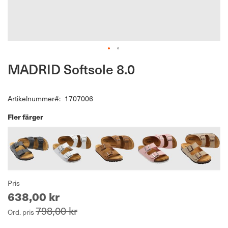
Hoppa
MADRID Softsole 8.0
till
början
av
Artikelnummer
1707006
bildgalleriet
Fler färger
Pris
638,00 kr
798,00 kr
Ord. pris