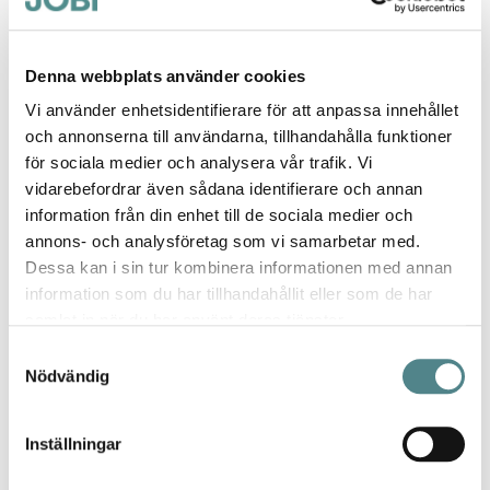
arbetssandal.
Softsole 8.0- sulan är framtagen för att underlätta
arbetsdagen för dig som går, står och sitter mycket
Denna webbplats använder cookies
på huk, t ex inom vård och förskola.
Vi använder enhetsidentifierare för att anpassa innehållet
8 millimeter go' dämpning skonar och avlastar ända
och annonserna till användarna, tillhandahålla funktioner
upp i nacken, för att förebygga värk och
för sociala medier och analysera vår trafik. Vi
belastningsskador.
vidarebefordrar även sådana identifierare och annan
När sandalerna gjort underverk på jobbet, "recycla"
information från din enhet till de sociala medier och
och låt dem få ett långt och aktivt liv som
annons- och analysföretag som vi samarbetar med.
pensionärer hemma och på semestern!
Dessa kan i sin tur kombinera informationen med annan
information som du har tillhandahållit eller som de har
Mer information
samlat in när du har använt deras tjänster.
Samtyckesval
Nödvändig
Inställningar