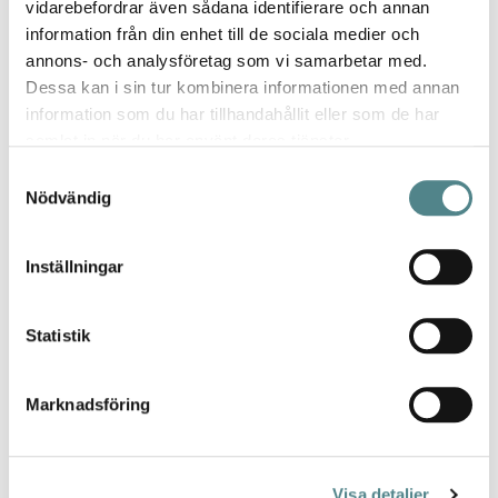
vidarebefordrar även sådana identifierare och annan
Bra & sköna skor!
information från din enhet till de sociala medier och
Betyg *
annons- och analysföretag som vi samarbetar med.
100%
Dessa kan i sin tur kombinera informationen med annan
Supernöjd!
information som du har tillhandahållit eller som de har
Publicerat
Recenserad av
Tessan
2024-04-20
samlat in när du har använt deras tjänster.
den
Samtyckesval
Bästa skorna
Nödvändig
Betyg *
100%
Inställningar
Jättesköna skor som gör underverk för ryggen o fötterna då man
jobbar inom tandvården. Brukar vanligtvis ha 37 men gick upp till
storlek 38 som passade perfekt. Rekommenderas varmt
Statistik
Publicerat
Recenserad av
Alma
2023-10-06
den
Marknadsföring
Fantastiska skor!
Betyg *
100%
Visa detaljer