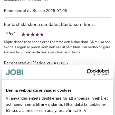
Publicerat
Recenserad av
Sussie
2025-07-08
den
Fantastiskt sköna sandaler. Bästa som finns.
Betyg *
100%
Köpte dessa rosa sandalerna i somras och älskar dom. Så mjuka och
sköna. Färgen är precis som den ser ut på bilden. Har sedan tidigare
två svarta och det är de bästa sandaler som finns.
Publicerat
Recenserad av
Madde
2024-08-26
den
Bra
Betyg *
Denna webbplats använder cookies
100%
Mycket bra
Vi använder enhetsidentifierare för att anpassa innehållet
Publicerat
Recenserad av
A M
2024-05-13
och annonserna till användarna, tillhandahålla funktioner
den
för sociala medier och analysera vår trafik. Vi