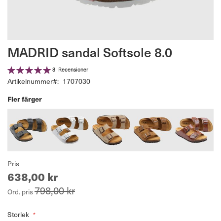
Hoppa
MADRID sandal Softsole 8.0
till
början
Betyg:
8
Recensioner
av
100%
Artikelnummer
1707030
bildgalleriet
Fler färger
Pris
638,00 kr
798,00 kr
Ord. pris
Storlek