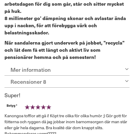
arbetsdagen för dig som går, står och sitter mycket
på huk.
8 millimeter go' dämpning skonar och avlastar ända
upp i nacken, för att förebygga värk och
belastningsskador.
När sandalerna gjort underverk på jobbet, "recycla"
och låt dem få ett långt och aktivt liv som
pensionärer hemma och på semestern!
Mer information
Recensioner
8
Super!
Betyg *
100%
Kanongoa tofflor att gå i! Köpt tre olika för olika humör ;) Gör gott för
fötterna och ryggen då jag jobbar inom barnomsorgen där man står
eller går hela dagarna. Bra kvalité där dom knappt slits.
Rekommenderas varmt????