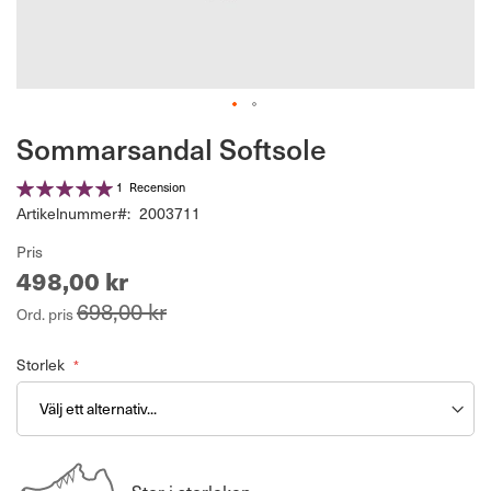
Hoppa
Sommarsandal Softsole
till
början
Betyg:
1
Recension
av
100%
Artikelnummer
2003711
bildgalleriet
Pris
498,00 kr
698,00 kr
Ord. pris
Storlek