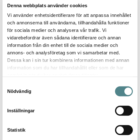
Denna webbplats använder cookies
Recensioner
1
Vi använder enhetsidentifierare för att anpassa innehållet
och annonserna till användarna, tillhandahålla funktioner
Fina!
för sociala medier och analysera vår trafik. Vi
Betyg *
vidarebefordrar även sådana identifierare och annan
100%
information från din enhet till de sociala medier och
Sköna och fina sandaler! Brukar ha 39 men kunde ha 38 i dessa så
annons- och analysföretag som vi samarbetar med.
de är stora i storleken????
Dessa kan i sin tur kombinera informationen med annan
Publicerat
Recenserad av
Maria
2025-03-11
information som du har tillhandahållit eller som de har
den
samlat in när du har använt deras tjänster.
Samtyckesval
Nödvändig
Inställningar
Statistik