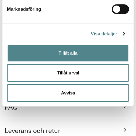
Jag rekommenderar Jobi för
kvalitet, utbud, design och de
Marknadsföring
jättesköna sulorna.
- Lina
Visa detaljer
Tillåt alla
Kontakta oss
Nyhetsbrev
Tillåt urval
Avvisa
Köpvillkor
FAQ
Leverans och retur