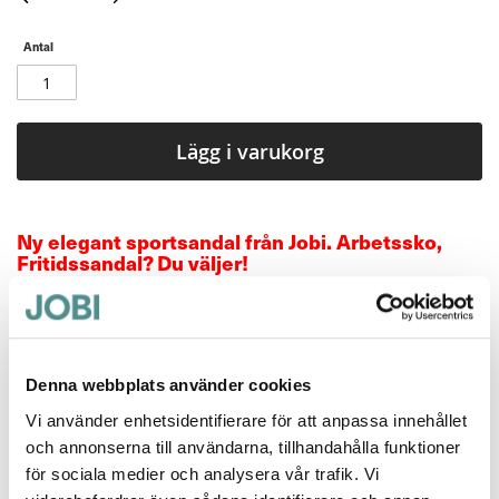
Antal
Lägg i varukorg
Ny elegant sportsandal från Jobi. Arbetssko,
Fritidssandal? Du väljer!
Med sin anatomiska innersula
dämpar och avlastar
sandalen rygg och knän under långa arbetspass, och
är precis lika behaglig på sommarvandringen.
Denna webbplats använder cookies
.
Vi använder enhetsidentifierare för att anpassa innehållet
Mer information
och annonserna till användarna, tillhandahålla funktioner
för sociala medier och analysera vår trafik. Vi