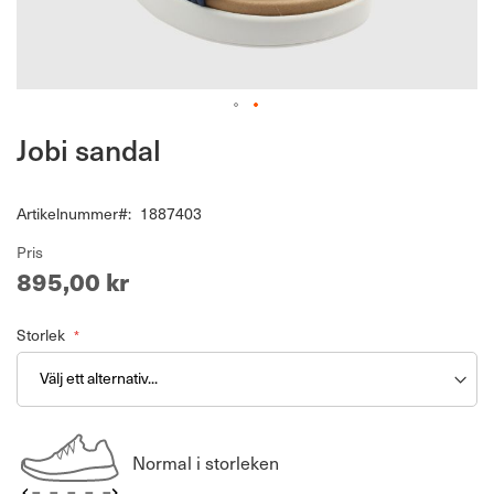
Hoppa
Jobi sandal
till
början
av
Artikelnummer
1887403
bildgalleriet
Pris
895,00 kr
Storlek
Normal i storleken