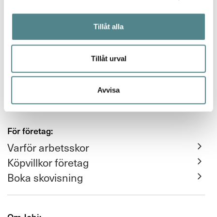
FAQ
Tillåt alla
Leverans och retur
Returfraktsedel
Tillåt urval
Integritet / GDPR
Avvisa
För företag:
Varför arbetsskor
Köpvillkor företag
Boka skovisning
Om Jobi: