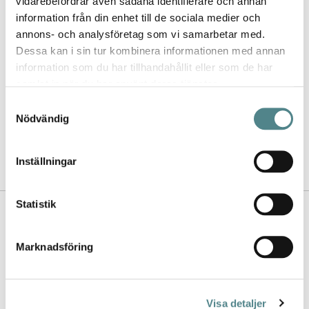
vidarebefordrar även sådana identifierare och annan
information från din enhet till de sociala medier och
annons- och analysföretag som vi samarbetar med.
Dessa kan i sin tur kombinera informationen med annan
information som du har tillhandahållit eller som de har
Jag rekommenderar Jobi för
samlat in när du har använt deras tjänster.
kvalitet, utbud, design och de
Samtyckesval
jättesköna sulorna.
Nödvändig
- Lina
Inställningar
Statistik
Kontakta oss
Nyhetsbrev
Marknadsföring
Köpvillkor
Visa detaljer