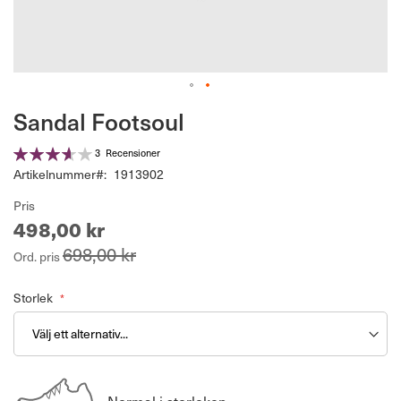
Hoppa
Sandal Footsoul
till
början
Betyg:
3
Recensioner
av
73%
Artikelnummer
1913902
bildgalleriet
Pris
498,00 kr
698,00 kr
Ord. pris
Storlek