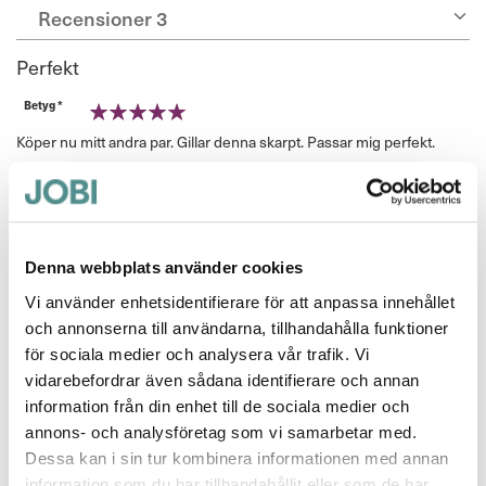
Recensioner
3
Perfekt
Betyg *
100%
Köper nu mitt andra par. Gillar denna skarpt. Passar mig perfekt.
Publicerat
Recenserad av
Marre
2023-08-01
den
Nätt o skön sandal men väldigt trång..
Denna webbplats använder cookies
Betyg *
Vi använder enhetsidentifierare för att anpassa innehållet
60%
Nätt och skön sandal men ovandelen är väldigt smal. Jag har fått
och annonserna till användarna, tillhandahålla funktioner
lämna in till skomakaren o lästat ut. Gäller även den med slät
för sociala medier och analysera vår trafik. Vi
ovandel.
vidarebefordrar även sådana identifierare och annan
Publicerat
information från din enhet till de sociala medier och
Recenserad av
Helene
2022-07-15
den
annons- och analysföretag som vi samarbetar med.
Dessa kan i sin tur kombinera informationen med annan
För trång
information som du har tillhandahållit eller som de har