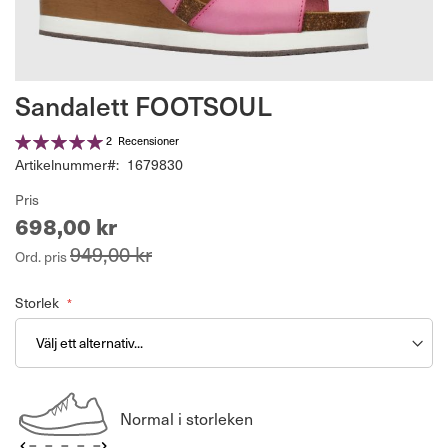
Hoppa
Sandalett FOOTSOUL
till
början
Betyg:
2
Recensioner
av
100%
Artikelnummer
1679830
bildgalleriet
Pris
698,00 kr
949,00 kr
Ord. pris
Storlek
Normal i storleken