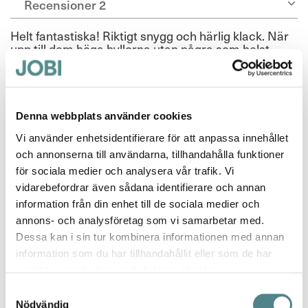
Recensioner
2
Helt fantastiska! Riktigt snygg och härlig klack. När
upp till dem höga hyllorna utan några som helst
problem!
Betyg *
100%
Perfekt för kortisar som mig thihi
Denna webbplats använder cookies
Publicerat
Recenserad av
Susann Knutsson
2024-06-09
Vi använder enhetsidentifierare för att anpassa innehållet
den
och annonserna till användarna, tillhandahålla funktioner
för sociala medier och analysera vår trafik. Vi
Skön sko
vidarebefordrar även sådana identifierare och annan
Betyg *
information från din enhet till de sociala medier och
100%
annons- och analysföretag som vi samarbetar med.
En väldigt skön sandalett. Sitter bra på min något breda fot, bekväm
att gå i och dansa i trots att jag inte normalt bär högklackat.
Dessa kan i sin tur kombinera informationen med annan
Rekommenderas
information som du har tillhandahållit eller som de har
samlat in när du har använt deras tjänster.
Publicerat
Recenserad av
Maria
2024-06-02
Samtyckesval
den
Nödvändig