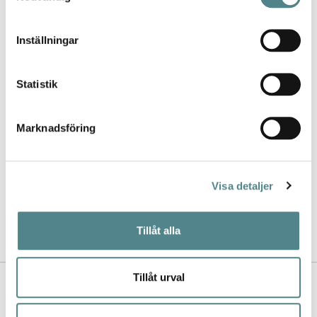
Inställningar
Statistik
Marknadsföring
Jag rekommenderar Jobi för
kvalitet, utbud, design och de
jättesköna sulorna.
Visa detaljer
- Lina
Tillåt alla
Tillåt urval
Kontakta oss
Nyhetsbrev