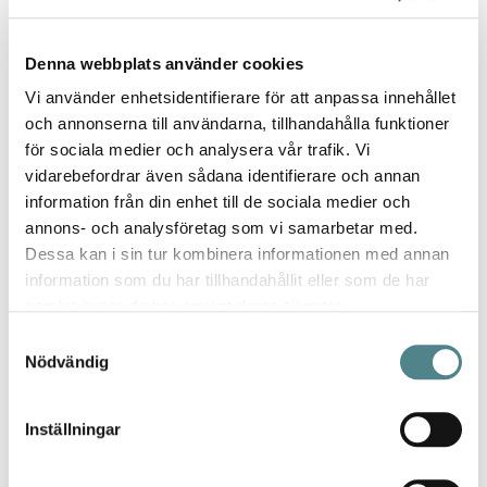
mig!
Publicerat
Recenserad av
Anna
2021-04-01
Denna webbplats använder cookies
den
Vi använder enhetsidentifierare för att anpassa innehållet
Så Skön sneakers
och annonserna till användarna, tillhandahålla funktioner
för sociala medier och analysera vår trafik. Vi
Betyg *
vidarebefordrar även sådana identifierare och annan
80%
Skön snygg och att den är röd mocka ???? kommer användas flitigt
information från din enhet till de sociala medier och
vår o sommar. Gillar dem verkligen, passar mig utmärkt ???? tog strl
annons- och analysföretag som vi samarbetar med.
37 i dessa o det blev perfekt.
Dessa kan i sin tur kombinera informationen med annan
information som du har tillhandahållit eller som de har
Publicerat
Recenserad av
Sussilisa
2020-04-25
samlat in när du har använt deras tjänster.
den
Samtyckesval
Smal modell
Nödvändig
Betyg *
60%
Det står stor i storleken men det stämmer inte då den är smal
Inställningar
framme vid tårna. Tog en storlek mindre så jag fick skicka tillbaka
den.