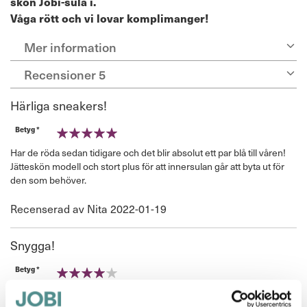
skön Jobi-sula i.
Våga rött och vi lovar komplimanger!
Mer information
Recensioner
5
Härliga sneakers!
Betyg *
100%
Har de röda sedan tidigare och det blir absolut ett par blå till våren!
Jätteskön modell och stort plus för att innersulan går att byta ut för
den som behöver.
Publicerat
Recenserad av
Nita
2022-01-19
den
Snygga!
Betyg *
80%
Snygga på och bra sulor! Som kopior av populärt märken men sköna
att gå i. Lite smala fram, fick blåsor på stortån, men hoppas vänja