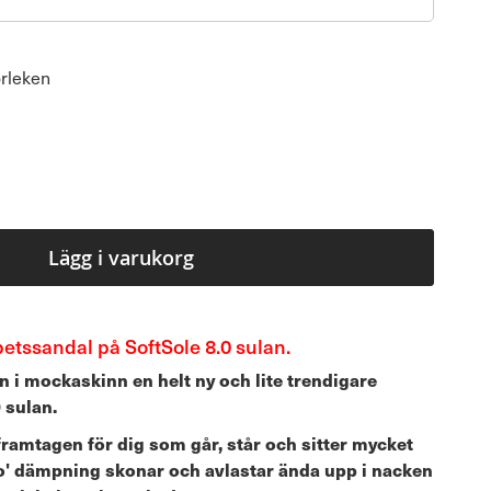
orleken
Lägg i varukorg
betssandal på SoftSole 8.0 sulan.
 i mockaskinn en helt ny och lite trendigare
0 sulan.
 framtagen för dig som går, står och sitter mycket
o' dämpning skonar och avlastar ända upp i nacken