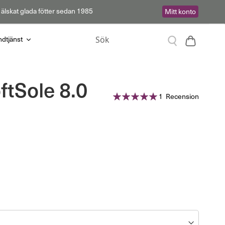
 älskat glada fötter sedan 1985
Mitt konto
Sök
Varukor
dtjänst
Sök
tSole 8.0
Betyg:
1
Recension
100%