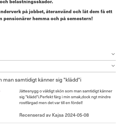
 och belastningsskador.
nderverk på jobbet, återanvänd och låt dem få ett
som pensionärer hemma och på semestern!
 man samtidigt känner sig "klädd"i
Jättesnygg o väldigt skön som man samtidigt känner
sig "klädd"i.Perfekt färg i min smak,dock ngt mindre
rostfärgad men det var till en fördel!
Publicerat
Recenserad av
Kajsa
2024-05-08
den