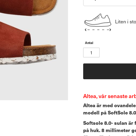
Liten i st
Antal
Altea, vår senaste ar
Altea är med ovandelen
modell på SoftSole 8.
Softsole 8.0- sulan är
på huk.
8 millimeter g