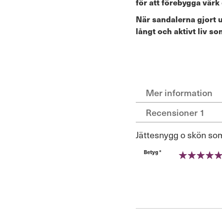
för att förebygga värk
När sandalerna gjort u
långt och aktivt liv 
Mer information
Recensioner
1
Jättesnygg o skön som
Betyg *
100%