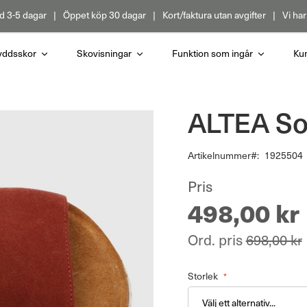
d 3-5 dagar
Öppet köp 30 dagar
Kort/faktura utan avgifter
Vi har
yddsskor
Skovisningar
Funktion som ingår
Kun
ALTEA Sof
Artikelnummer
1925504
Pris
498,00 kr
Ord. pris
698,00 kr
Storlek