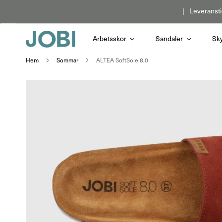
Hoppa
Leveransti
till
innehållet
Arbetsskor
Sandaler
Sk
Hem
Sommar
ALTEA SoftSole 8.0
Hoppa
till
slutet
av
bildgalleriet