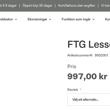
d 3-5 dagar
Öppet köp 30 dagar
Kort/faktura utan avgifter
Vi har
yddsskor
Skovisningar
Funktion som ingår
Kun
FTG Less
Artikelnummer
9502001
Pris
997,00 kr
Storlek