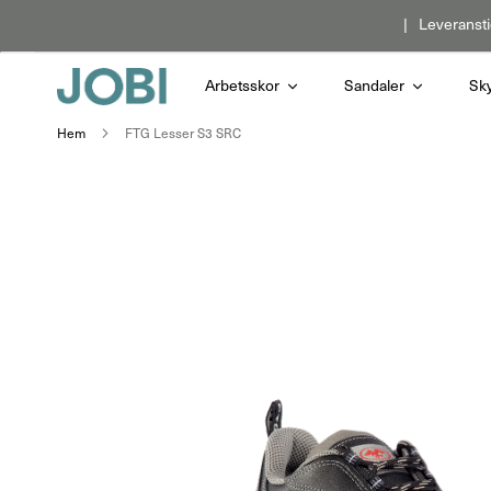
Hoppa
Leveransti
till
innehållet
Arbetsskor
Sandaler
Sk
Hem
FTG Lesser S3 SRC
Hoppa
till
slutet
av
bildgalleriet