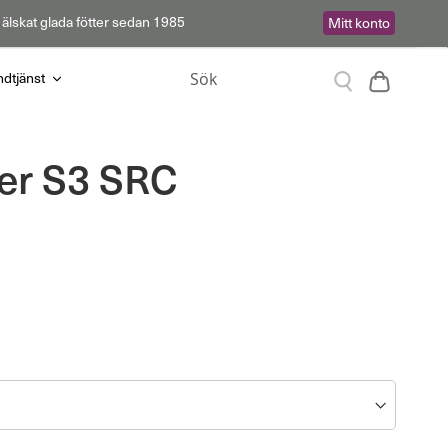
 älskat glada fötter sedan 1985
Mitt konto
Sök
Varukor
dtjänst
Sök
er S3 SRC