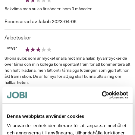
40%
Bekväma men sulan är sönder inom 3 månader
Publicerat
Recenserad av
Jakob
2023-04-06
den
Arbetsskor
Betyg *
60%
Sköna sulor, som är mycket snälla mot mina hälar. Tyvärr trycker de
över tårna och min kollega kom spontant fram för att kommentera att
hon haft likadana, men fått ont i tårna pga lutningen som gjort att hon
åkt fram i skon. De är för nya för att jag skall kunna uttala mig om
hållbarheten.
Publicerat
Recenserad av
Unn
2020-07-15
den
Dålig innersula
Denna webbplats använder cookies
Betyg *
Vi använder enhetsidentifierare för att anpassa innehållet
40%
Skön och bekväm jobbsko men dålig innersula som började gå
och annonserna till användarna, tillhandahålla funktioner