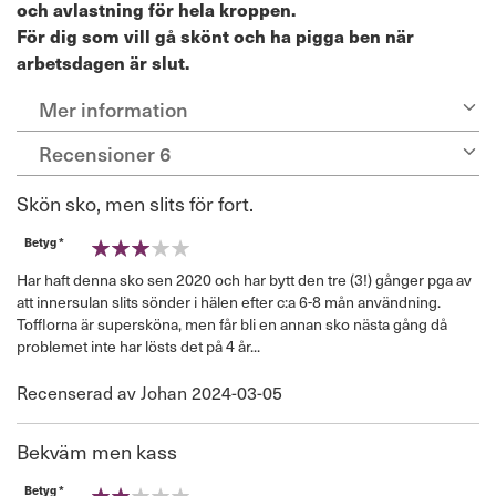
och avlastning för hela kroppen.
För dig som vill gå skönt och ha pigga ben när
arbetsdagen är slut.
Mer information
Recensioner
6
Skön sko, men slits för fort.
Betyg *
60%
Har haft denna sko sen 2020 och har bytt den tre (3!) gånger pga av
att innersulan slits sönder i hälen efter c:a 6-8 mån användning.
Tofflorna är supersköna, men får bli en annan sko nästa gång då
problemet inte har lösts det på 4 år...
Publicerat
Recenserad av
Johan
2024-03-05
den
Bekväm men kass
Betyg *