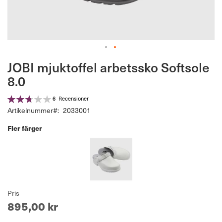
Hoppa
JOBI mjuktoffel arbetssko Softsole
till
8.0
början
av
Betyg:
bildgalleriet
6
Recensioner
53%
Artikelnummer
2033001
Fler färger
Pris
895,00 kr