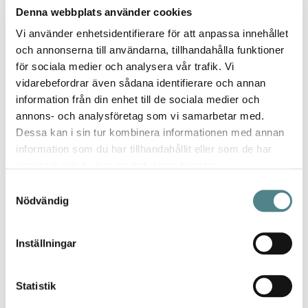
Denna webbplats använder cookies
Betyg *
100%
Vi använder enhetsidentifierare för att anpassa innehållet
Toppen skor håller året runt
och annonserna till användarna, tillhandahålla funktioner
för sociala medier och analysera vår trafik. Vi
Publicerat
Recenserad av
Mona
2021-07-31
vidarebefordrar även sådana identifierare och annan
den
information från din enhet till de sociala medier och
annons- och analysföretag som vi samarbetar med.
Dessa kan i sin tur kombinera informationen med annan
information som du har tillhandahållit eller som de har
samlat in när du har använt deras tjänster.
Samtyckesval
Nödvändig
Jag rekommenderar Jobi för
Inställningar
kvalitet, utbud, design och de
jättesköna sulorna.
Statistik
- Lina