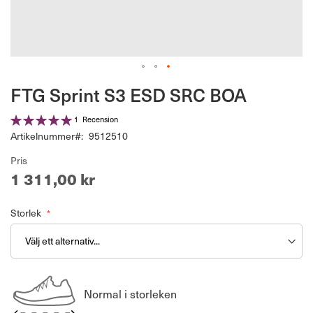
Hoppa
FTG Sprint S3 ESD SRC BOA
till
början
Betyg:
1
Recension
av
100%
Artikelnummer
9512510
bildgalleriet
Pris
1 311,00 kr
Storlek
Normal i storleken