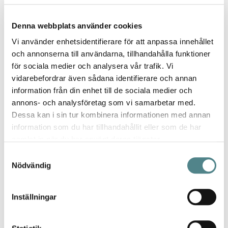
den
Sköna jobbsandaler
Denna webbplats använder cookies
Betyg *
Vi använder enhetsidentifierare för att anpassa innehållet
100%
och annonserna till användarna, tillhandahålla funktioner
Eftersom jag jobbar hemifrån och står mycket så fick det bli ett par
för sociala medier och analysera vår trafik. Vi
likadana hemma som på jobbet.
Håller i evigheter.
vidarebefordrar även sådana identifierare och annan
information från din enhet till de sociala medier och
Publicerat
Recenserad av
Lisa
2021-05-13
annons- och analysföretag som vi samarbetar med.
den
Dessa kan i sin tur kombinera informationen med annan
Bilbao
information som du har tillhandahållit eller som de har
samlat in när du har använt deras tjänster.
Betyg *
100%
Samtyckesval
Perfekta inneskor, supersköna! Känns väldigt bra för trötta fötter.
Nödvändig
Publicerat
Recenserad av
Gunilla
2021-03-11
den
Inställningar
Sköna
Betyg *