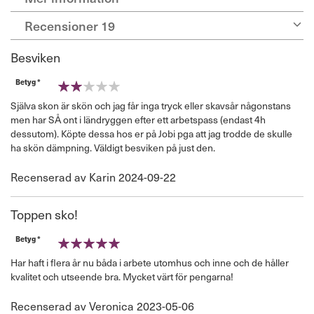
Recensioner
19
Besviken
Betyg *
40%
Själva skon är skön och jag får inga tryck eller skavsår någonstans
men har SÅ ont i ländryggen efter ett arbetspass (endast 4h
dessutom). Köpte dessa hos er på Jobi pga att jag trodde de skulle
ha skön dämpning. Väldigt besviken på just den.
Publicerat
Recenserad av
Karin
2024-09-22
den
Toppen sko!
Betyg *
100%
Har haft i flera år nu båda i arbete utomhus och inne och de håller
kvalitet och utseende bra. Mycket värt för pengarna!
Publicerat
Recenserad av
Veronica
2023-05-06