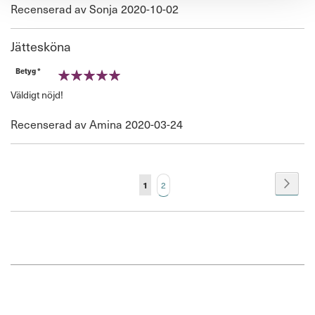
Publicerat
Recenserad av
Sonja
2020-10-02
den
Jättesköna
Betyg *
100%
Väldigt nöjd!
Publicerat
Recenserad av
Amina
2020-03-24
den
Page
Page
You're currently reading page
Page
Nästa
1
2