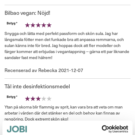
den
Bilbao vegan: Nöjd!
Betyg *
100%
Snygga och lätta med perfekt passform och skön sula. Jag har
långsmala fötter men det funkade bra att anpassa remmarna, och
sulan känns inte för bred. Jag hoppas dock att fler modeller och
färger kommer att erbjudas i vegantappning -- gärna ett par liknande
sandaler fast med hälrem!
Publicerat
Recenserad av
Rebecka
2021-12-07
den
Tål inte desinfektionsmedel
Betyg *
60%
Ytan på skorna blir flammig av sprit, kan vara bra att veta om man
arbetar i vården där det stänker en del och behov kan finnas av
rengöring. Dock extremt skön sko!
Publicerat
Recenserad av
Josefine
2021-08-03