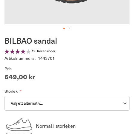
Hoppa
BILBAO sandal
till
början
Betyg:
19
Recensioner
av
83%
Artikelnummer
1443701
bildgalleriet
Pris
649,00 kr
Storlek
Normal i storleken